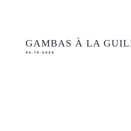
SOBRE NÓS
RESERVAS
TASQUINHA
MENU
UBER EATS
GAMBAS À LA GUI
SOBRE NÓS
TASQUINHA
06-10-2025
UBER EATS