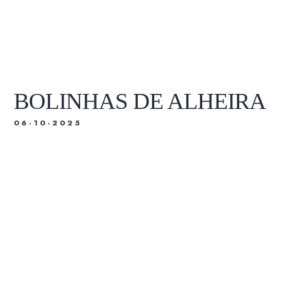
SOBRE NÓS
RESERVAS
TASQUINHA
MENU
UBER EATS
BOLINHAS DE ALHEIRA
SOBRE NÓS
TASQUINHA
06-10-2025
UBER EATS