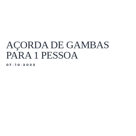
SOBRE NÓS
RESERVAS
TASQUINHA
MENU
UBER EATS
AÇORDA DE GAMBAS
SOBRE NÓS
TASQUINHA
PARA 1 PESSOA
UBER EATS
07-10-2025